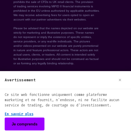
We use cookies to enhance your browsing
×
Avertissement
experience. By continuing to use our
Ce site web fonctionne uniquement comme plateforme
website, you agree to our use of
marketing et ne fournit, n'endosse, ni ne facilite aucun
cookies. See our
Cookie Policy
for more
service de trading, de courtage ou d'investissement.
© 2026 immediate-mentax. Tous droits
information.
En savoir plus
réservés.
Accept
Je comprends