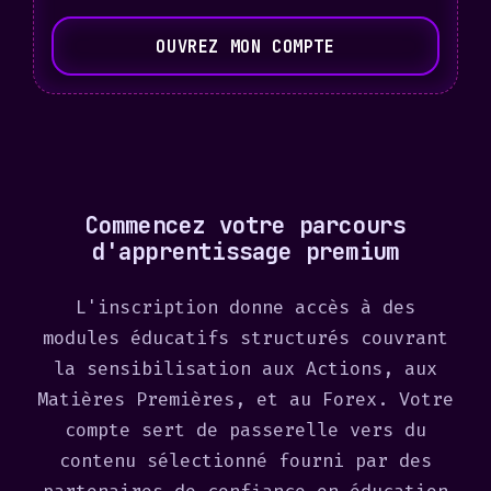
e
OUVREZ MON COMPTE
d
S
t
a
t
e
Commencez votre parcours
s
d'apprentissage premium
+
1
L'inscription donne accès à des
modules éducatifs structurés couvrant
la sensibilisation aux Actions, aux
Matières Premières, et au Forex. Votre
compte sert de passerelle vers du
contenu sélectionné fourni par des