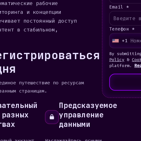
оматические рабочие
Email *
иторинга и концепции
ечивает постоянный доступ
нтент в стабильном,
Телефон *
+1
U
егистрироваться
n
By submittin
i
Policy
&
Coo
дня
platform.
Re
t
e
единое путешествие по ресурсам
d
занным страницам.
S
t
вательный
Предсказуемое
a
 разных
управление
t
твах
данными
e
s
ковый аккаунт
Наслаждайтесь ясными