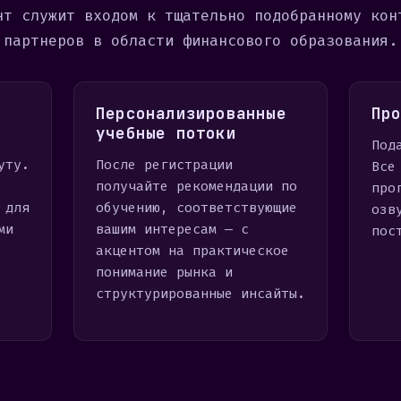
нт служит входом к тщательно подобранному кон
партнеров в области финансового образования.
Персонализированные
Пр
учебные потоки
Под
уту.
После регистрации
Все
получайте рекомендации по
про
 для
обучению, соответствующие
озв
ми
вашим интересам — с
пос
акцентом на практическое
понимание рынка и
структурированные инсайты.