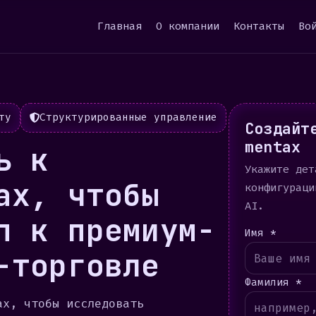
Главная
О компании
Контакты
Во
ту
Структурированные управление
Создайт
mentax
ь к
Укажите дет
ax, чтобы
конфигураци
AI.
п к премиум-
Имя *
-торговле
Фамилия *
ax, чтобы исследовать