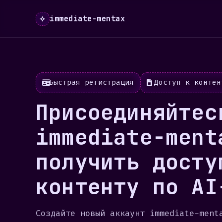
⟡
immediate-mentax
Быстрая регистрация
Доступ к контен
Присоединяйтес
immediate-ment
получить досту
контенту по AI
Создайте новый аккаунт immediate-ment