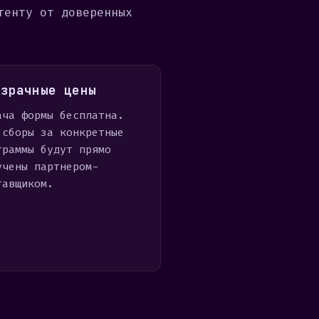
тенту от доверенных
озрачные цены
ача формы бесплатна.
 сборы за конкретные
граммы будут прямо
учены партнером-
тавщиком.