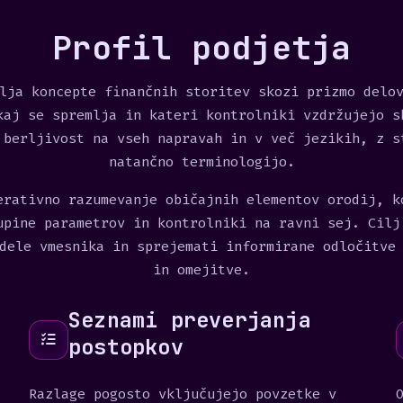
Profil podjetja
lja koncepte finančnih storitev skozi prizmo delo
kaj se spremlja in kateri kontrolniki vzdržujejo s
 berljivost na vseh napravah in v več jezikih, z s
natančno terminologijo.
erativno razumevanje običajnih elementov orodij, k
upine parametrov in kontrolniki na ravni sej. Cilj
dele vmesnika in sprejemati informirane odločitve
in omejitve.
Seznami preverjanja
postopkov
Razlage pogosto vključujejo povzetke v