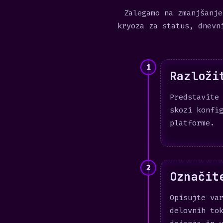
Zalegamo na zmanjšanje
kryoza za status, dnevn
1
Razloži
Predstavite
skozi konfi
platforme.
2
Označit
Opisujte va
delovnih to