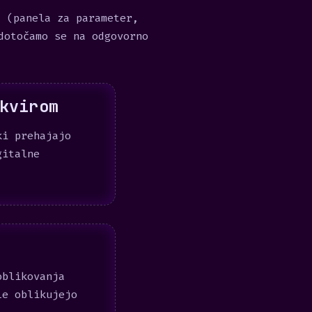
a (panela za parameter,
dotočamo se na odgovorno
kvirom
ki prehajajo
gitalne
oblikovanja
le oblikujejo