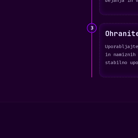
dejanja in 
3
Ohranit
Uporabljajt
in namiznih
stabilno up