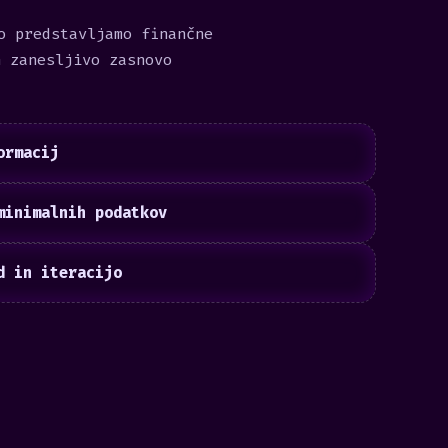
o predstavljamo finančne
n zanesljivo zasnovo
ormacij
minimalnih podatkov
d in iteracijo