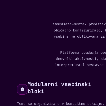
immediate-mentax predstav
običajno konfigurirajo, 
vsebina je oblikovana za
Platforma poudarja op
dnevniki aktivnosti, sk
interpretirati sestavne 
Modularni vsebinski
bloki
Teme so organizirane v kompaktne sekcije,