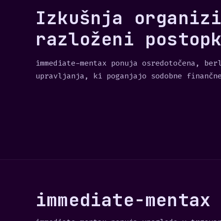
Izkušnja organiz
razloženi postop
immediate-mentax ponuja osredotočena, ber
upravljanja, ki poganjajo sodobne finančn
immediate-mentax