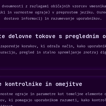
 dvoumnosti z razlagami običajnih vzorcev vmesnik
iki in varnostne ograje) v preprostem jeziku. Osre
dostavo informacij in razumevanje uporabnikov.
te delovne tokove s preglednim o
 zaporedje korakov, ki odraža način, kako uporabni
guracijo, pregled in stalno spremljanje znotraj di
e kontrolnike in omejitve
rnostne ograje in parametre kot temeljne elemente 
kov, ki pomagajo uporabnikom razumeti, kako kontro