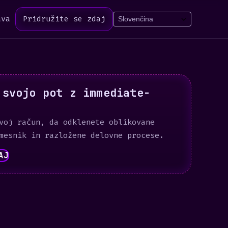
ava
Pridružite se zdaj
 svojo pot z immediate-
voj račun, da odklenete oblikovane
mesnik in razložene delovne procese.
AJ