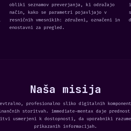
obliki seznamov preverjanja, ki odražajo
način, kako se parametri pojavljajo v
i
resničnih vmesnikih: združeni, označeni in
enostavni za pregled.
Naša misija
evtralno, profesionalno sliko digitalnih komponen
inančnih storitvah. immediate-mentax daje prednost
itvi usmerjeni k dostopnosti, da uporabniki razum
prikazanih informacijah.