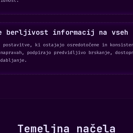
vidnost.
e berljivost informacij na vseh 
e postavitve, ki ostajajo osredotočene in konsiste
 napravah, podpirajo predvidljivo brskanje, dostop
odabljanje.
Temeljna načela