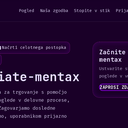
Pogled
Naša zgodba
Stopite v stik
Prij
Načrti celotnega postopka
Začnite
mentax
Ustvarite s
iate-mentax
poglede v v
ZAPROSI ZD
a za trgovanje s pomočjo
oglede v delovne procese,
Zagovarjamo dosledne
no, uporabnikom prijazno