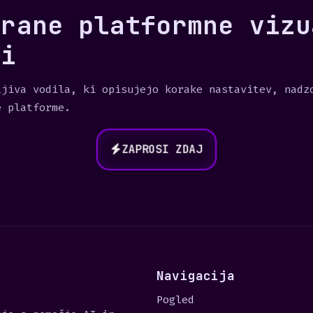
irane platformne vizu
ki
ljiva vodila, ki opisujejo korake nastavitev, nadz
e platforme.
ZAPROSI ZDAJ
Navigacija
Pogled