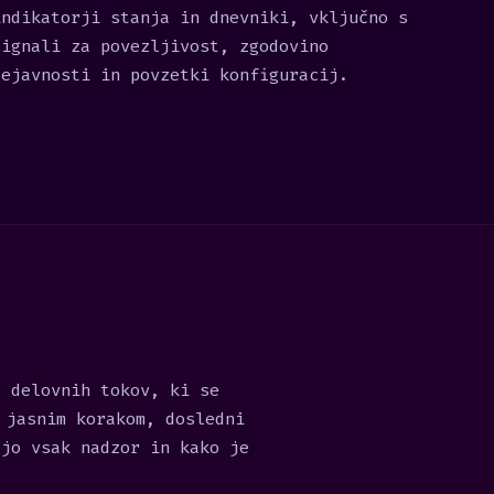
indikatorji stanja in dnevniki, vključno s
signali za povezljivost, zgodovino
dejavnosti in povzetki konfiguracij.
t delovnih tokov, ki se
 jasnim korakom, dosledni
ejo vsak nadzor in kako je