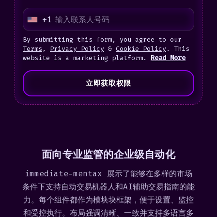
+1
U
n
By submitting this form, you agree to our
i
Terms
,
Privacy Policy
&
Cookie Policy
. This
website is a marketing platform.
Read More
t
e
立即获取权限
d
S
t
a
t
面向专业监管的企业级自动化
e
s
immediate-mentax 展示了能够在多样的市场
+
条件下支持自动交易机器人和AI辅助交易指南的能
1
力。每个组件都作为模块块框架，便于设置、监控
和受控执行。布局强调清晰、一致并支持多语言多