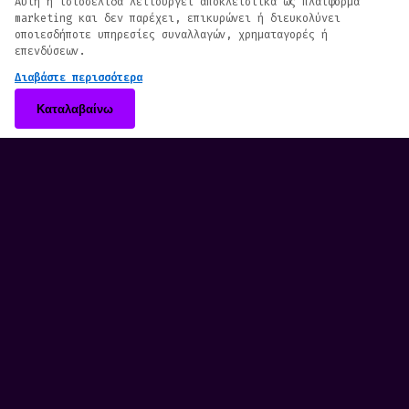
We use cookies to enhance your browsing
Αυτή η ιστοσελίδα λειτουργεί αποκλειστικά ως πλατφόρμα
marketing και δεν παρέχει, επικυρώνει ή διευκολύνει
experience. By continuing to use our
οποιεσδήποτε υπηρεσίες συναλλαγών, χρηματαγορές ή
website, you agree to our use of cookies.
επενδύσεων.
See our
Cookie Policy
for more information.
Διαβάστε περισσότερα
Accept
Καταλαβαίνω