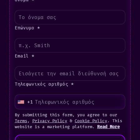
Επώνυμο *
Email *
Τηλεφωνικός αριθμός *
+1
U
n
By submitting this form, you agree to our
i
Terms
,
Privacy Policy
&
Cookie Policy
. This
website is a marketing platform.
Read More
t
e