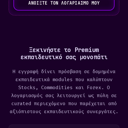
ΑΝΟΙΞΤΕ ΤΟΝ ΛΟΓΑΡΙΑΣΜΟ ΜΟΥ
d
S
t
a
t
e
Ξεκινήστε το Premium
s
εκπαιδευτικό σας μονοπάτι
+
1
Η εγγραφή δίνει πρόσβαση σε δομημένα
εκπαιδευτικά modules που καλύπτουν
Stocks, Commodities και Forex. Ο
λογαριασμός σας λειτουργεί ως πύλη σε
curated περιεχόμενο που παρέχεται από
αξιόπιστους εκπαιδευτικούς συνεργάτες.